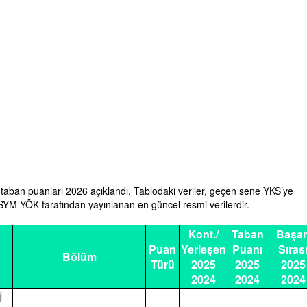
ık) taban puanları 2026 açıklandı. Tablodaki veriler, geçen sene YKS’ye
ÖSYM-YÖK tarafından yayınlanan en güncel resmi verilerdir.
Kont./
Taban
Başar
Puan
Yerleşen
Puanı
Sıras
Bölüm
Türü
2025
2025
2025
2024
2024
2024
İ