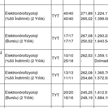
Elektronörofizyoloji
40/40
271,89
1.224.1
TYT
(%50 İndirimli) (2 Yıllık)
40/40
265,02
1.399.0
Elektronörofizyoloji
17/17
267,08
1.293.2
TYT
(Burslu) (2 Yıllık)
17/17
250,52
1.643.5
İ
Elektronörofizyoloji
10/10
262,53
1.359.1
TYT
(%50 İndirimli) (2 Yıllık)
25/18
-
Dolmad
Elektronörofizyoloji
13/13
262,08
1.365.7
TYT
(%50 İndirimli) (2 Yıllık)
11/11
254,66
1.572.5
Elektronörofizyoloji
20/20
245,25
1.612.5
TYT
(Burslu) (2 Yıllık)
16/16
248,19
1.684.1