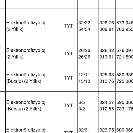
Elektronörofizyoloji
32/32
326,76
573.04
TYT
(2 Yıllık)
54/54
309,81
763.95
İ
Elektronörofizyoloji
26/26
326,42
576.09
TYT
(2 Yıllık)
26/26
313,61
721.59
Elektronörofizyoloji
12/11
325,93
580.33
TYT
(Burslu) (2 Yıllık)
13/10
313,76
720.00
Elektronörofizyoloji
6/5
324,27
595.36
TYT
(Burslu) (2 Yıllık)
3/2
312,55
733.17
Elektronörofizyoloji
32/31
323,75
600.06
TYT