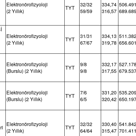
Elektronörofizyoloji
32/32
334,74
506.49
TYT
(2 Yıllık)
59/59
316,57
689.68
İ
Elektronörofizyoloji
31/31
334,13
511.38
TYT
(2 Yıllık)
67/67
319,78
656.60
Elektronörofizyoloji
9/8
332,17
527.17
TYT
(Burslu) (2 Yıllık)
9/8
317,55
679.53
Elektronörofizyoloji
7/6
331,20
535.20
TYT
(Burslu) (2 Yıllık)
6/5
320,42
650.19
Elektronörofizyoloji
32/32
330,40
541.84
ri
TYT
(2 Yıllık)
64/64
315,47
701.41