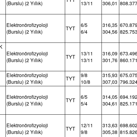
(Burslu) (2 Yıllık)
13/11
306,01
808.37
Elektronörofizyoloji
6/5
316,35
670.87
TYT
(Burslu) (2 Yıllık)
6/4
304,56
825.75
K
Elektronörofizyoloji
13/11
316,09
673.49
TYT
(Burslu) (2 Yıllık)
13/11
301,76
860.17
Elektronörofizyoloji
9/8
315,93
675.07
TYT
(Burslu) (2 Yıllık)
10/8
307,03
796.32
Elektronörofizyoloji
6/5
314,05
694.19
TYT
(Burslu) (2 Yıllık)
5/4
304,61
825.17
Elektronörofizyoloji
12/11
313,63
698.60
TYT
(Burslu) (2 Yıllık)
9/8
305,38
815.82