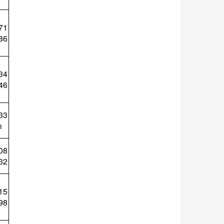
71
86
34
46
33
ı
08
32
15
98