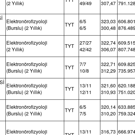
(2 Yıllık)
49/49
307,47
791.12
İ
Elektronörofizyoloji
6/5
323,03
606.80
TYT
(Burslu) (2 Yıllık)
6/5
300,48
876.48
Elektronörofizyoloji
27/27
322,74
609.51
TYT
(2 Yıllık)
42/42
306,07
807.74
Elektronörofizyoloji
7/7
322,71
609.82
TYT
(Burslu) (2 Yıllık)
10/8
312,29
735.95
Sİ
Elektronörofizyoloji
13/11
321,60
620.18
TYT
(Burslu) (2 Yıllık)
12/11
310,93
751.02
Elektronörofizyoloji
6/5
320,14
633.88
TYT
(Burslu) (2 Yıllık)
7/5
310,20
759.32
Elektronörofizyoloji
13/11
316,73
666.97
TYT