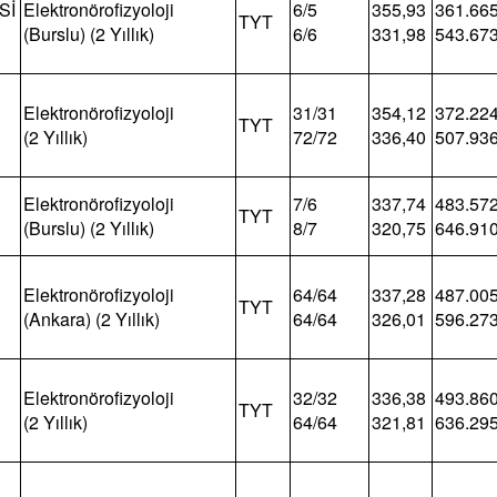
Sİ
Elektronörofizyoloji
6/5
355,93
361.66
TYT
(Burslu) (2 Yıllık)
6/6
331,98
543.67
Elektronörofizyoloji
31/31
354,12
372.22
TYT
(2 Yıllık)
72/72
336,40
507.93
Elektronörofizyoloji
7/6
337,74
483.57
TYT
(Burslu) (2 Yıllık)
8/7
320,75
646.91
Elektronörofizyoloji
64/64
337,28
487.00
TYT
(Ankara) (2 Yıllık)
64/64
326,01
596.27
Elektronörofizyoloji
32/32
336,38
493.86
TYT
(2 Yıllık)
64/64
321,81
636.29