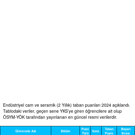
Endüstriyel cam ve seramik (2 Yıllık) taban puanları 2024 açıklandı.
Tablodaki veriler, geçen sene YKS’ye giren öğrencilere ait olup
ÖSYM-YÖK tarafından yayınlanan en güncel resmi verilerdir.
Puan
Taban
Başarı
Üniversite Adı
Bölüm
Kont.
Türü
Puanı
Sırası