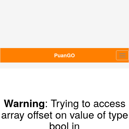
PuanGO
Me
Warning
: Trying to access
array offset on value of type
bool in